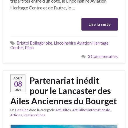
tripartites entre d’un côté, le Lincolnshire Aviation
Heritage Centre et de l’autre, le …
Lire la suite
Bristol Bolingbroke
,
Lincolnshire Aviation Heritage
Center
,
Pima
3 Commentaires
Partenariat inédit
AOÛT
08
pour le Lancaster des
2021
Ailes Anciennes du Bourget
De
Gee Bee
dans la catégorie
Actualités
,
Actualités internationale
,
Articles
,
Restaurations