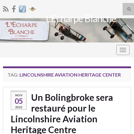
Tog
L’Echarpe Blanche
sea
Search for:
for
Togg
navig
TAG:
LINCOLNSHIRE AVIATION HERITAGE CENTER
Un Bolingbroke sera
NOV
05
restauré pour le
2022
Lincolnshire Aviation
Heritage Centre