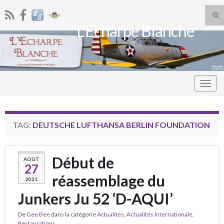
Tog
L’Echarpe Blanche
sea
Search for:
for
Togg
navig
TAG:
DEUTSCHE LUFTHANSA BERLIN FOUNDATION
Début de
AOÛT
27
réassemblage du
2021
Junkers Ju 52 ‘D-AQUI’
De
Gee Bee
dans la catégorie
Actualités
,
Actualités internationale
,
Restaurations