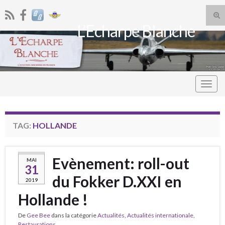
Tog
L’Echarpe Blanche
sea
Search for:
for
Togg
navig
TAG:
HOLLANDE
Evènement: roll-out
MAI
31
du Fokker D.XXI en
2019
Hollande !
De
Gee Bee
dans la catégorie
Actualités
,
Actualités internationale
,
Restaurations