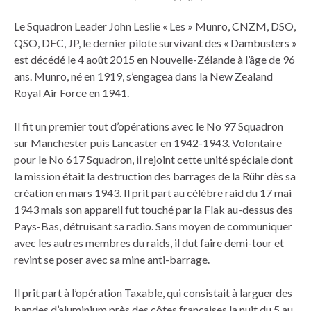
Le Squadron Leader John Leslie « Les » Munro, CNZM, DSO,
QSO, DFC, JP, le dernier pilote survivant des « Dambusters »
est décédé le 4 août 2015 en Nouvelle-Zélande à l’âge de 96
ans. Munro, né en 1919, s’engagea dans la New Zealand
Royal Air Force en 1941.
Il fit un premier tout d’opérations avec le No 97 Squadron
sur Manchester puis Lancaster en 1942-1943. Volontaire
pour le No 617 Squadron, il rejoint cette unité spéciale dont
la mission était la destruction des barrages de la Rühr dès sa
création en mars 1943. Il prit part au célèbre raid du 17 mai
1943 mais son appareil fut touché par la Flak au-dessus des
Pays-Bas, détruisant sa radio. Sans moyen de communiquer
avec les autres membres du raids, il dut faire demi-tour et
revint se poser avec sa mine anti-barrage.
Il prit part à l’opération Taxable, qui consistait à larguer des
bandes d’aluminium près des côtes françaises la nuit du 5 au