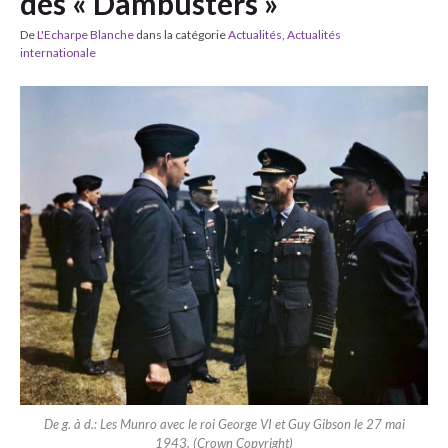
des « Dambusters »
De
L'Echarpe Blanche
dans la catégorie
Actualités
,
Actualités
internationale
De g. à d.: Les Munro avec le roi George VI et Guy Gibson le 27 mai
1943. (Crown Copyright)