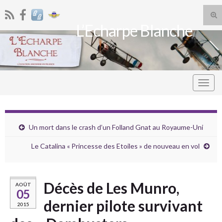
Tog
L’Echarpe Blanche
sea
Search for:
for
Togg
navig
Un mort dans le crash d’un Folland Gnat au Royaume-Uni
Le Catalina « Princesse des Etoiles » de nouveau en vol
Décès de Les Munro,
AOÛT
05
dernier pilote survivant
2015