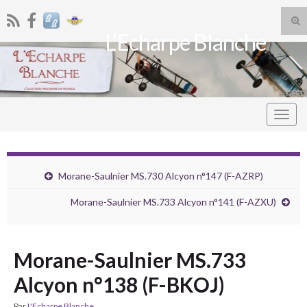
Tog
L’Echarpe Blanche
sea
Search for:
for
Togg
navig
Morane-Saulnier MS.730 Alcyon n°147 (F-AZRP)
Morane-Saulnier MS.733 Alcyon n°141 (F-AZXU)
Morane-Saulnier MS.733
Alcyon n°138 (F-BKOJ)
Par
L'Echarpe Blanche