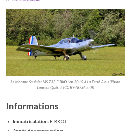
Le Morane-Saulnier MS.733 F-BKOJ en 2019 à La Ferté-Alais (Photo
Laurent Quérité (CC BY-NC-SA 2.0))
Informations
Immatriculation:
F-BKOJ
Année de construction: