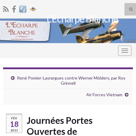
Tog
L’Echarpe Blanche
sea
Search for:
for
Togg
navig
René Pomier-Layrargues contre Werner Mölders, par Roy
Grinnell
Air Forces Vietnam
Journées Portes
FÉV
18
Ouvertes de
2011