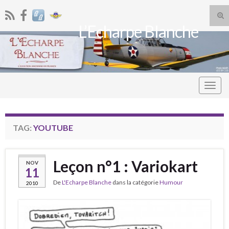
Tog
L’Echarpe Blanche
sea
Search for:
for
Togg
navig
TAG:
YOUTUBE
Leçon n°1 : Variokart
NOV
11
De
L'Echarpe Blanche
dans la catégorie
Humour
2010