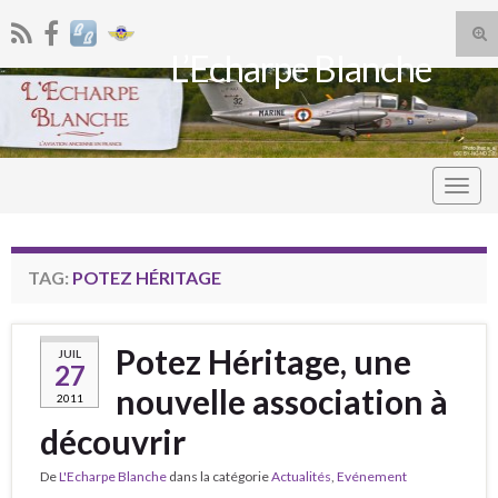
Tog
L’Echarpe Blanche
sea
Search for:
for
Togg
navig
TAG:
POTEZ HÉRITAGE
Potez Héritage, une
JUIL
27
nouvelle association à
2011
découvrir
De
L'Echarpe Blanche
dans la catégorie
Actualités
,
Evénement