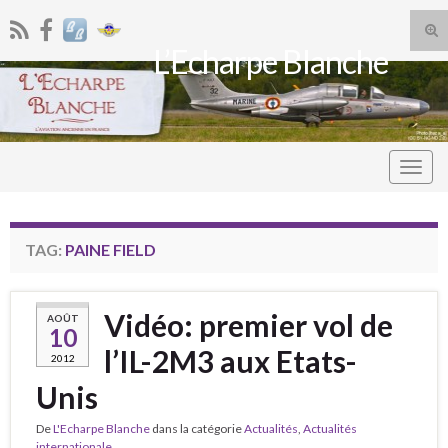
Tog
L’Echarpe Blanche
sea
Search for:
for
Togg
navig
TAG:
PAINE FIELD
Vidéo: premier vol de
AOÛT
10
l’IL-2M3 aux Etats-
2012
Unis
De
L'Echarpe Blanche
dans la catégorie
Actualités
,
Actualités
internationale