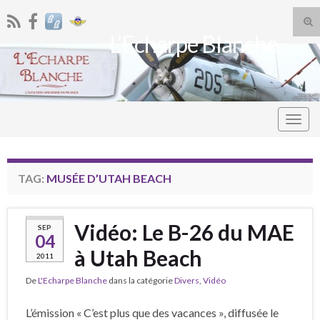
Tog
L’Echarpe Blanche
sea
Search for:
for
Togg
navig
TAG:
MUSÉE D’UTAH BEACH
Vidéo: Le B-26 du MAE
SEP
04
à Utah Beach
2011
De
L'Echarpe Blanche
dans la catégorie
Divers
,
Vidéo
L’émission « C’est plus que des vacances », diffusée le