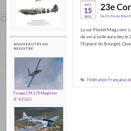
23e Con
OCT
15
De
L'Echarpe Blanc
2011
Lu sur PiloterMag.com: Le
de vol à voile aura lieu 
l’Espace du Bourget. Qua
NOUVEAUTÉS DU
REGISTRE
Fédération Française de
Fouga CM.170 Magister
(F-AZQC)