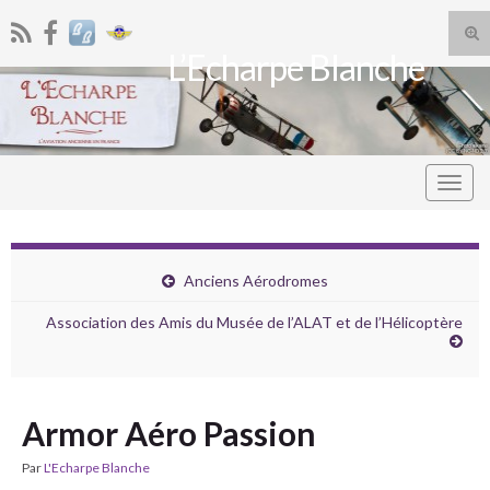
Tog
L’Echarpe Blanche
sea
Search for:
for
Togg
navig
Anciens Aérodromes
Association des Amis du Musée de l’ALAT et de l’Hélicoptère
Armor Aéro Passion
Par
L'Echarpe Blanche