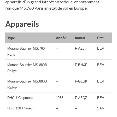
appareils d’un grand intérêt historique, et notamment
l’unique MS.760 Paris en état de vol en Europe.
Appareils
Type
Année
Immat.
Etat
Morane-Saulnier MS.760
–
F-AZLT
EEV
Paris
Morane-Saulnier MS.880B
–
F-BNXP
EEV
Rallye
Morane-Saulnier MS.880B
–
F-GLGK
EEV
Rallye
DHC-1 Chipmunk
1953
F-AZQZ
EEV
Nord 1203 Norécrin
–
–
SAR