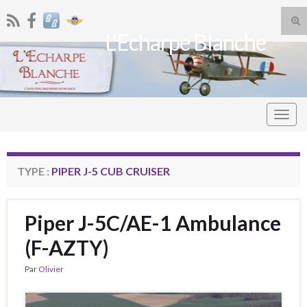
Tog
L’Echarpe Blanche
sea
Search for:
for
Togg
navig
TYPE :
PIPER J-5 CUB CRUISER
Piper J-5C/AE-1 Ambulance
(F-AZTY)
Par
Olivier