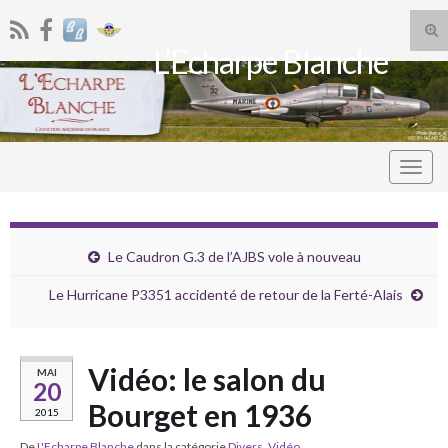
Tog
L’Echarpe Blanche
sea
Search for:
for
Togg
navig
Le Caudron G.3 de l’AJBS vole à nouveau
Le Hurricane P3351 accidenté de retour de la Ferté-Alais
Vidéo: le salon du
MAI
20
Bourget en 1936
2015
De
L'Echarpe Blanche
dans la catégorie
Divers
,
Vidéo