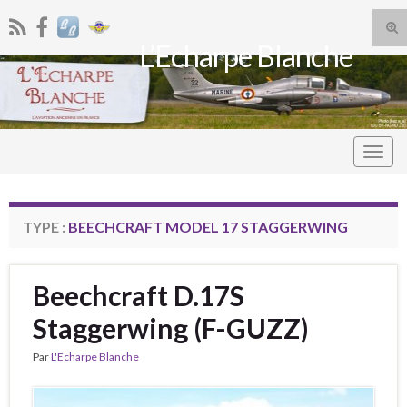
Tog
L’Echarpe Blanche
sea
Search for:
for
Togg
navig
TYPE :
BEECHCRAFT MODEL 17 STAGGERWING
Beechcraft D.17S
Staggerwing (F-GUZZ)
Par
L'Echarpe Blanche