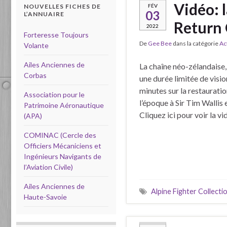
Vidéo: 
FÉV
NOUVELLES FICHES DE
03
L’ANNUAIRE
Return 
2022
Forteresse Toujours
De
Gee Bee
dans la catégorie
Ac
Volante
Ailes Anciennes de
La chaîne néo-zélandaise
Corbas
une durée limitée de vis
minutes sur la restaurati
Association pour le
l’époque à Sir Tim Wallis
Patrimoine Aéronautique
Cliquez ici pour voir la vi
(APA)
COMINAC (Cercle des
Officiers Mécaniciens et
Ingénieurs Navigants de
l’Aviation Civile)
Ailes Anciennes de
Alpine Fighter Collecti
Haute-Savoie