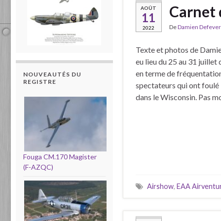
Carnet 
AOÛT
11
De
Damien Defever
2022
Texte et photos de Damien
eu lieu du 25 au 31 juille
en terme de fréquentation
NOUVEAUTÉS DU
REGISTRE
spectateurs qui ont foul
dans le Wisconsin. Pas m
Fouga CM.170 Magister
(F-AZQC)
Airshow
,
EAA Airventu