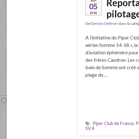
Reporta
SEP
05
pilotag
2018
De
Damien Defever
dans la caté
A l’initiative du Piper Cl
aérien Somme 14-18 », la 
d’aviation éphémère pour
des frères Caudron. Les cé
baie de Somme ont créé un
plage du …
Piper Club de France
,
P
SV.4