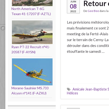
Retour 
JUIN
08
North American T-6G
De
Gee Bee
dans la
2022
Texan 41-17207 (F-AZTL)
Les prévisions météorolo
mais finalement ce sont 
meeting de la Ferté-Alais
sur le terrain de Cerny-La 
dérouler dans des condit
Ryan PT-22 Recruit n°41-
étouffante le samedi …
20587 (F-AYSN)
Morane-Saulnier MS.733
Amicale Jean-Baptiste S
Hélices
Alcyon n°141 (F-AZXU)