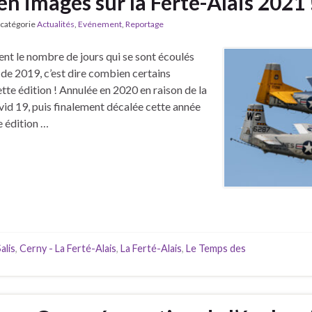
en images sur la Ferté-Alais 2021 
 catégorie
Actualités
,
Evénement
,
Reportage
ent le nombre de jours qui se sont écoulés
 de 2019, c’est dire combien certains
tte édition ! Annulée en 2020 en raison de la
Covid 19, puis finalement décalée cette année
e édition …
alis
,
Cerny - La Ferté-Alais
,
La Ferté-Alais
,
Le Temps des