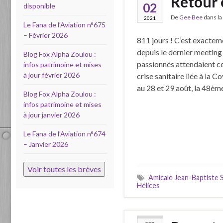
Retour 
02
disponible
De
Gee Bee
dans la
2021
Le Fana de l’Aviation n°675
– Février 2026
811 jours ! C’est exactem
depuis le dernier meeting
Blog Fox Alpha Zoulou :
passionnés attendaient ce
infos patrimoine et mises
à jour février 2026
crise sanitaire liée à la 
au 28 et 29 août, la 48èm
Blog Fox Alpha Zoulou :
infos patrimoine et mises
à jour janvier 2026
Le Fana de l’Aviation n°674
– Janvier 2026
Voir toutes les brèves
Amicale Jean-Baptiste S
Hélices