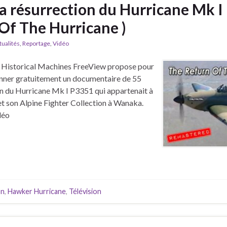
la résurrection du Hurricane Mk I
Of The Hurricane )
tualités
,
Reportage
,
Vidéo
, Historical Machines FreeView propose pour
ionner gratuitement un documentaire de 55
on du Hurricane Mk I P3351 qui appartenait à
 et son Alpine Fighter Collection à Wanaka.
déo
on
,
Hawker Hurricane
,
Télévision